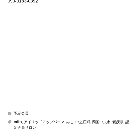
090-3183-0392
認定会員
miko
,
アイリッドアップパーマ
,
みこ
,
中之庄町
,
四国中央市
,
愛媛県
,
認
定会員サロン