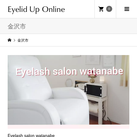
Eyelid Up Online
0
金沢市
金沢市
Eyelash salon watanabe