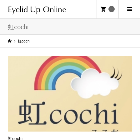
Eyelid Up Online
0
虹cochi
虹cochi
虹cochi